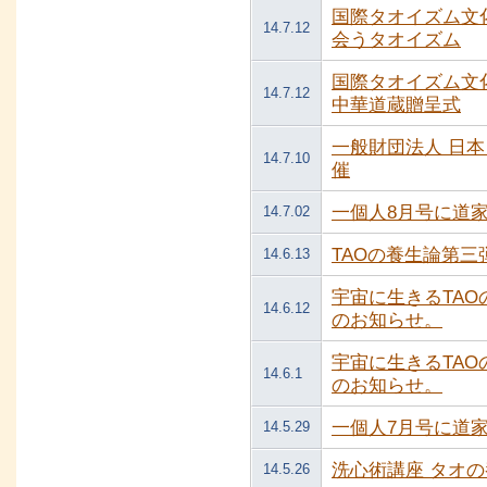
国際タオイズム文
14.7.12
会うタオイズム
国際タオイズム文
14.7.12
中華道蔵贈呈式
一般財団法人 日
14.7.10
催
一個人8月号に道
14.7.02
TAOの養生論第
14.6.13
宇宙に生きるTA
14.6.12
のお知らせ。
宇宙に生きるTA
14.6.1
のお知らせ。
一個人7月号に道
14.5.29
洗心術講座 タオの
14.5.26