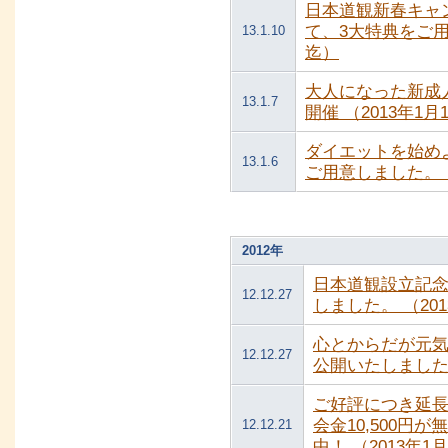
日本道観新春キャ
て、3大特典をご用
13.1.10
迄）
大人になった新成
13.1.7
開催 （2013年1月
ダイエットを始めよ
13.1.6
ご用意しました。 
2012年
日本道観設立記
12.12.27
しました。 （20
心とからだが元
12.12.27
公開いたしまし
ご好評につき延
会金10,500
12.12.21
中！ （2013年1