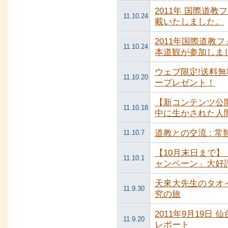
2011年 国際道
11.10.24
載いたしました。
2011年国際道教フォーラム
11.10.24
本道観が参加しま
ウェブ限定!送料
11.10.20
ープレゼント！
【新コンテンツ公
11.10.18
中に生かされた人
道教との交流 : 
11.10.7
【10月末日まで
11.10.1
ャンペーン」大好
天來大先生のタオ
11.9.30
究の旅
2011年9月19日
11.9.20
レポート