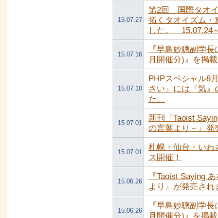
第2回 国際タオ
拓くタオイズム・
15.07.27
した。 15.07.24～1
『早島妙聴副学長に
15.07.16
月開催分)』を掲
PHPスペシャル
さい』には『気』
15.07.10
た。
新刊『Taoist S
15.07.01
の言葉より－』発
札幌・仙台・いわ
15.07.01
ス開催！
『Taoist Say
15.06.26
より』が発売され
『早島妙聴副学長に
15.06.26
月開催分)』を掲