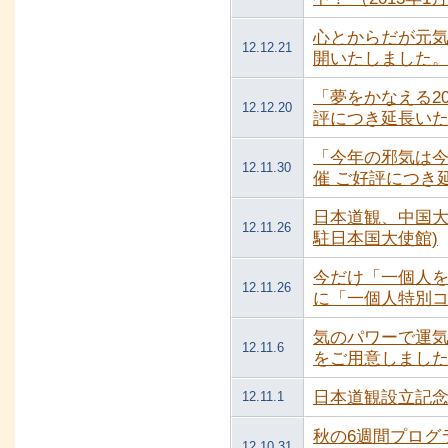
心とからだが元
12.12.21
開いたしました
「夢をかなえる20
12.12.20
評につき延長いたし
「今年の邪気は今
12.11.30
催 ご好評につき延
日本道観、中国大使
12.11.26
駐日本国大使館)
今だけ「一個人を
12.11.26
に「一個人特別コ
気のパワーで運気
12.11.6
をご用意しました
日本道観設立記念
12.11.1
秋の6週間プログ
12.10.31