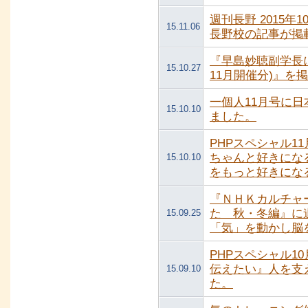
週刊長野 2015
15.11.06
長野校の記事が掲
『早島妙聴副学長に
15.10.27
11月開催分)』を
一個人11月号に日
15.10.10
ました。
PHPスペシャル1
ちゃんと好きにな
15.10.10
をもっと好きにな
『ＮＨＫカルチャ
た 秋・冬編』に
15.09.25
「気」を動かし脳
PHPスペシャル1
伝えたい』人を支
15.09.10
た。