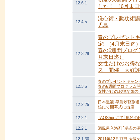
12.6.1
した！ （6月末
洗心術・動功術講座
12.4.5
児島
春のプレゼント
定! （4月末日迄
春の6週間プログ
12.3.29
月末日迄）
女性だけのお得
ス」開催 大好評
春のプレゼントキャン
12.3.5
春の6週間プログラム
女性だけのお得な気の
日本道観 早島妙聴副道
12.2.25
雄にて開幕式に出席
12.2.1
TAOShopにて｢風呂
12.2.1
酒風呂入浴剤｢崑崙の
12.1.30
2011年12月17日 