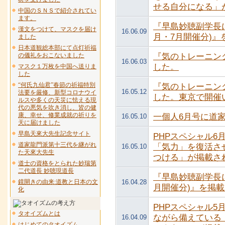
せる自分になる」
中国のＳＮＳで紹介されてい
ます。
『早島妙聴副学長に
漢文をつけて、マスクを届け
16.06.09
月・7月開催分)
ました
日本道観総本部にて点灯祈福
の儀礼をおこないました
『気のトレーニン
16.06.03
した。
マスク１万枚を中国へ送りま
した
“何氏九仙君”春節の祈福特別
『気のトレーニン
16.05.12
法要を厳修、新型コロナウイ
した。東京で開催
ルスや多くの天災に怯える現
代の悪気を吹き消し、皆の健
康、幸せ、修業成就の祈りを
一個人6月号に道
16.05.10
天に届けました
早島天來大先生記念サイト
PHPスペシャル
道家龍門派第十三代を継がれ
「気力」を復活さ
16.05.10
た天來大先生
つける」が掲載さ
道士の資格をとられた妙瑞第
二代道長 妙聴現道長
『早島妙聴副学長に
鏡開きの由来:道教と日本の文
16.04.28
月開催分)』を掲
化
PHPスペシャル
タオイズムとは
ながら備えている
16.04.09
はじめてのタオイズム