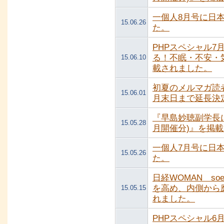
一個人8月号に日
15.06.26
た。
PHPスペシャル
る！不眠・不安・
15.06.10
載されました。
初夏のメルマガ読
15.06.01
月末日まで延長決
『早島妙聴副学長に
15.05.28
月開催分)』を掲
一個人7月号に日
15.05.26
た。
日経WOMAN s
を高め、内側から
15.05.15
れました。
PHPスペシャル