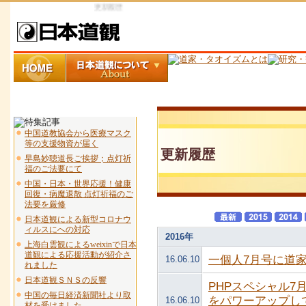
更新履歴
中国道教協会から医療マスク
等の支援物資が届く
更新履歴
早島妙聴道長ご挨拶；点灯祈
福のご法要にて
中国・日本・世界応援！健康
回復・病魔退散 点灯祈福のご
法要を厳修
日本道観による新型コロナウ
ィルスにへの対応
2016年
上海白雲観によるweixinで日本
道観による応援活動が紹介さ
一個人7月号に道
16.06.10
れました
日本道観ＳＮＳの反響
PHPスペシャル
中国の毎日経済新聞社より取
をパワーアップし
16.06.10
材を受けました