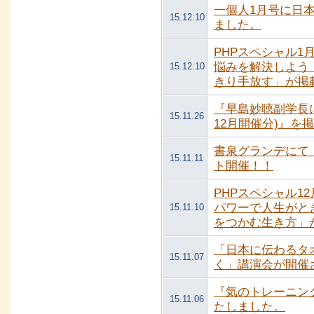
一個人1月号に日本
15.12.10
ました。
PHPスペシャル1
悩みを解決しよう
15.12.10
きり手放す」が掲
『早島妙聴副学長に
15.11.26
12月開催分)』を
書泉グランデにて
15.11.11
ト開催！！
PHPスペシャル1
パワーで人生がと
15.11.10
をつかむ生き方」
「日本に伝わるタ
15.11.07
く」講演会が開催
『気のトレーニン
15.11.06
たしました。