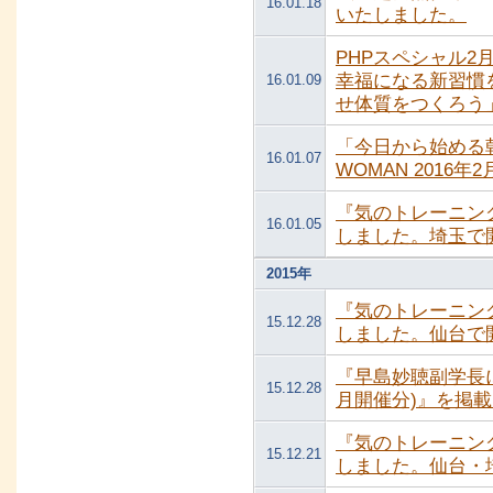
16.01.18
いたしました。
PHPスペシャル
幸福になる新習慣
16.01.09
せ体質をつくろう
「今日から始める
16.01.07
WOMAN 2016
『気のトレーニン
16.01.05
しました。埼玉で
2015年
『気のトレーニン
15.12.28
しました。仙台で
『早島妙聴副学長に
15.12.28
月開催分)』を掲
『気のトレーニン
15.12.21
しました。仙台・