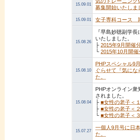
気のトレーニング
15.09.01
募集開始いたしま
女子専科コース 
15.09.01
『早島妙聴副学長
いたしました。
15.08.26
├
2015年9月開催
└
2015年10月開
PHPスペシャル
ぐらせて『気にな
15.08.10
た。
PHPオンライン
されました。
├
■女性の老子＜
15.08.04
├
■女性の老子＜
└
■女性の老子＜
一個人9月号に日
15.07.27
た。