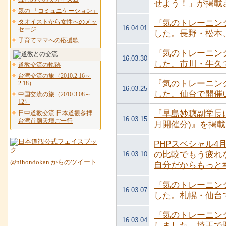
せよう！」が掲載
気の 「コミュニケーション」
タオイストから女性へのメッ
『気のトレーニン
16.04.01
セージ
した。長野・松本
子育てママへの応援歌
『気のトレーニン
16.03.30
した。市川・牛久
道教交流の軌跡
台湾交流の旅（2010.2.16～
『気のトレーニン
2.18）
16.03.25
した。仙台で開催
中国交流の旅（2010.3.08～
12）
『早島妙聴副学長に
日中道教交流 日本道観参拝
16.03.15
台湾首廟天壇ご一行
月開催分)』を掲
PHPスペシャル
の比較でもう疲れ
16.03.10
@nihondokan からのツイート
自分だからもっと
『気のトレーニン
16.03.07
した。札幌・仙台
『気のトレーニン
16.03.04
しました。埼玉で