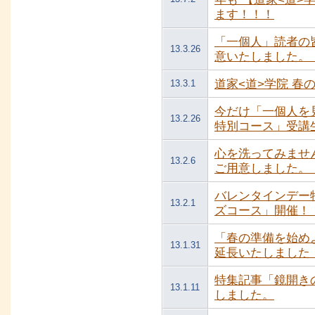
ます！！！
「一個人」読者の
13.3.26
意いたしました。 
道家<道>学院 春
13.3.1
今だけ「一個人を
13.2.26
特別コース」受講生
心を洗ってみません
13.2.6
ご用意しました。 
バレンタインデー
13.2.1
ズコース」開催！ （
「春の準備を始め
13.1.31
延長いたしました！ 
特集記事「鏡開き
13.1.11
しました。