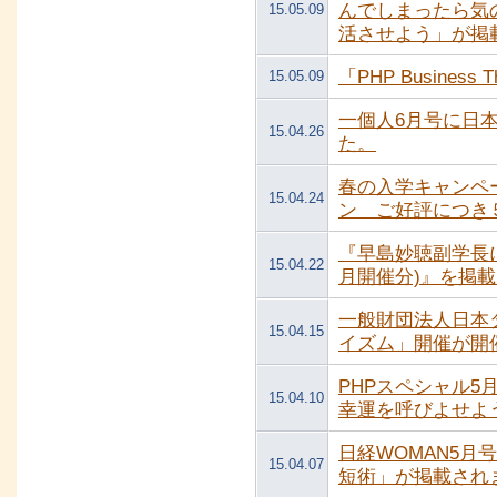
んでしまったら気
15.05.09
活させよう」が掲
「PHP Busines
15.05.09
一個人6月号に日
15.04.26
た。
春の入学キャンペ
15.04.24
ン ご好評につき
『早島妙聴副学長に
15.04.22
月開催分)』を掲
一般財団法人日本
15.04.15
イズム」開催が開催さ
PHPスペシャル
15.04.10
幸運を呼びよせよ
日経WOMAN5
15.04.07
短術」が掲載され