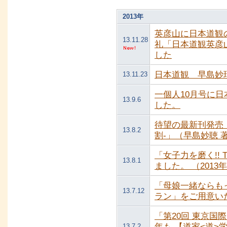
2013年
英彦山に日本道観
13.11.28
礼「日本道観英彦
した
日本道観 早島妙
13.11.23
一個人10月号に
13.9.6
した。
待望の最新刊発売
13.8.2
割-」（早島妙聴 
「女子力を磨く!!
13.8.1
ました。 （2013
「母娘一緒ならも
13.7.12
ラン」をご用意いた
「第20回 東京
年も 【道家<道>
13.7.2