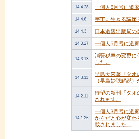
一個人6月号に道
14.4.28
宇宙に生きる講座
14.4.8
日本道観出版局の
14.4.3
一個人5月号に道
14.3.27
消費税率の変更に
14.3.13
した。
早島天來著『タオ
14.3.11
（早島妙聴解説）
待望の新刊『タオ
14.2.11
されます。
一個人3月号に道
からだと心が変わ
14.1.26
載されました。