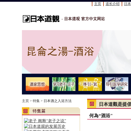
主页
道长介绍
日本
主页
>
特集
> 日本酒之入浴方法
日本道觀是提倡
何為“酒浴"